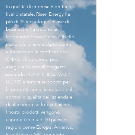
In qualità di impresa high-tech a
livello statale, Risen Energy ha
più di 45 tecnologie chiave di
business e ha istituito un
laboratorio fotovoltaico a livello
nazionale, che è indipendente
e ha ricevuto la certificazione
CNAS. Il laboratorio può
eseguire 54 test di progetto
secondo EC61215, IEC61730-2,
UL1703 e fornire supporto per
la progettazione, lo sviluppo, il
controllo qualità dell'azienda e
di altre imprese fotovoltaiche.
I nostri prodotti vengono
esportati in più di 50 paesi e
regioni come Europa, America,
Sud Africa e Asia, fornendo