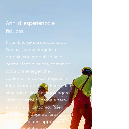
Anni di esperienza e
fiducia
Risen Energy sta conducendo
l'innovazione energetica
globale con moduli solari e
centrali fotovoltaiche, fornendo
soluzioni energetiche
sostenibili e servizi integrati in
tutto il mondo. Risen Energy sta
aiutando i clienti a raggiungere
i loro obiettivi di basse e zero
emissioni di carbonio. Risen
Energy si impegna a fare la
nostra parte per supportare la
comunità globale nell'entrare in