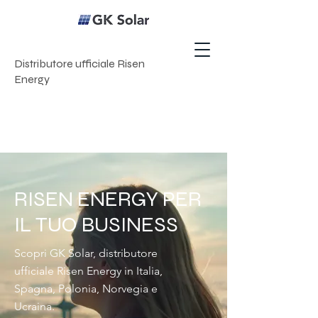
Distributore ufficiale Risen
Energy
RISEN ENERGY PER
IL TUO BUSINESS
Scopri GK Solar, distributore
ufficiale Risen Energy in Italia,
Spagna, Polonia, Norvegia e
Ucraina.